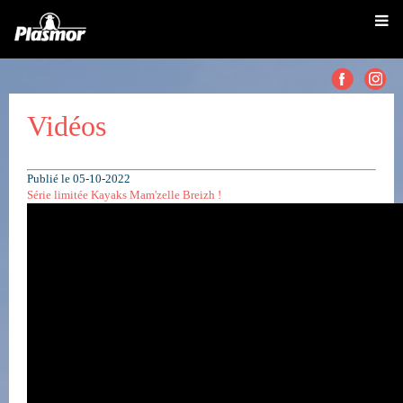
Vidéos
Publié le 05-10-2022
Série limitée Kayaks Mam'zelle Breizh !