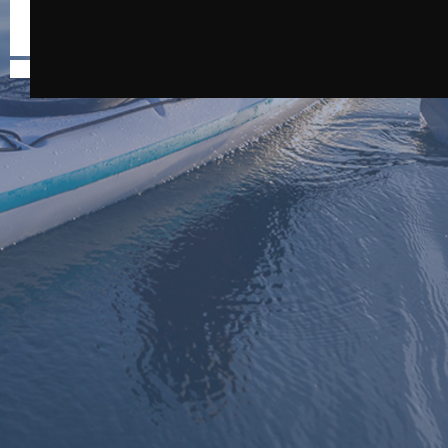
Retour
-
-
-
ACCUEIL
CONTACT
MENTIONS LÉGALES
CREDITS