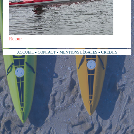
Retour
-
-
-
ACCUEIL
CONTACT
MENTIONS LÉGALES
CREDITS